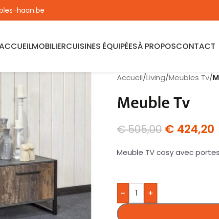
les-haan.be
ACCUEIL
MOBILIER
CUISINES ÉQUIPÉES
À PROPOS
CONTACT
Accueil
/
Living
/
Meubles Tv
/
M
Meuble Tv
€
424,20
€
505,00
Meuble TV cosy avec portes 
-
+