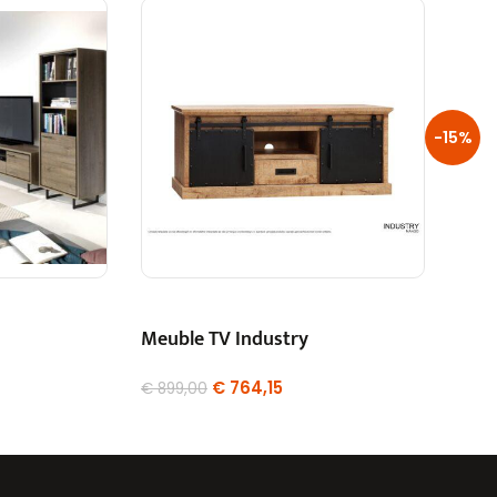
-15%
Meuble TV Industry
€
764,15
€
899,00