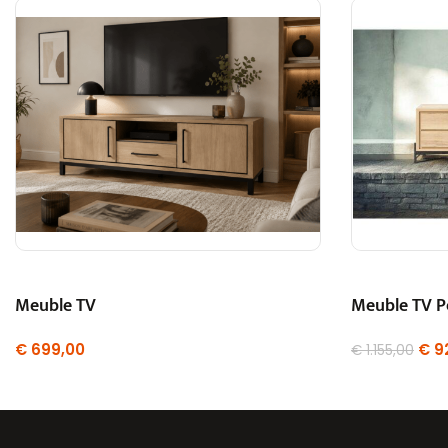
Meuble TV
Meuble TV P
€
699,00
€
9
€
1.155,00