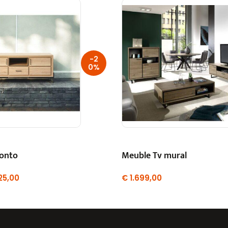
-2
0%
onto
Meuble Tv mural
25,00
€
1.699,00