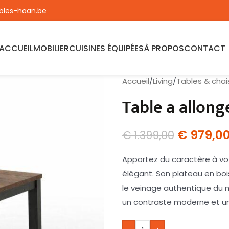
les-haan.be
ACCUEIL
MOBILIER
CUISINES ÉQUIPÉES
À PROPOS
CONTACT
Accueil
/
Living
/
Tables & chai
Table a allong
€
979,0
€
1.399,00
Apportez du caractère à vot
élégant. Son plateau en bois
le veinage authentique du m
un contraste moderne et une