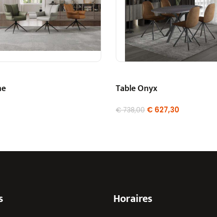
ne
Table Onyx
€
627,30
€
738,00
s
Horaires