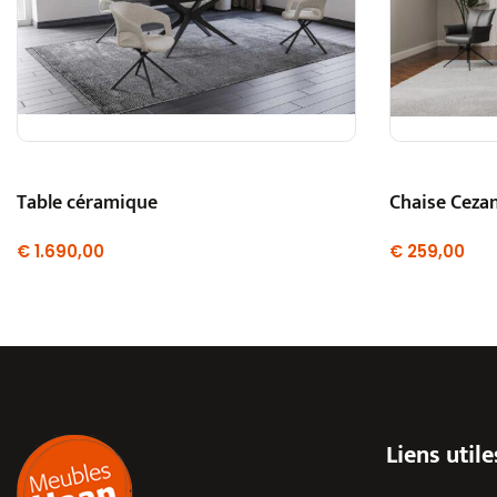
Table céramique
Chaise Ceza
€
1.690,00
€
259,00
Liens utile