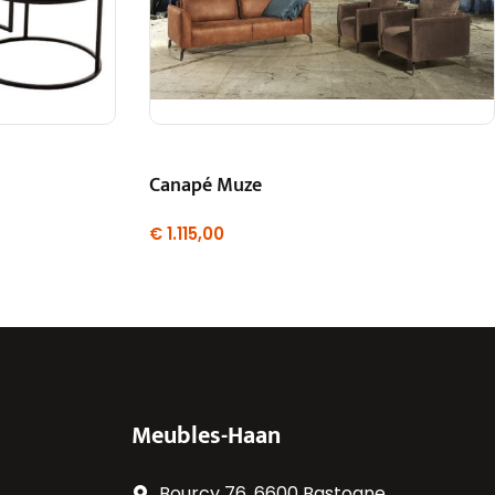
Canapé Muze
€
1.115,00
Meubles-Haan
Bourcy 76, 6600 Bastogne