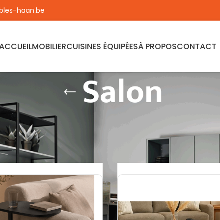
les-haan.be
ACCUEIL
MOBILIER
CUISINES ÉQUIPÉES
À PROPOS
CONTACT
Salon