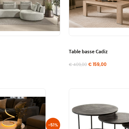
Table basse Cadiz
€
159,00
€
409,00
-51%