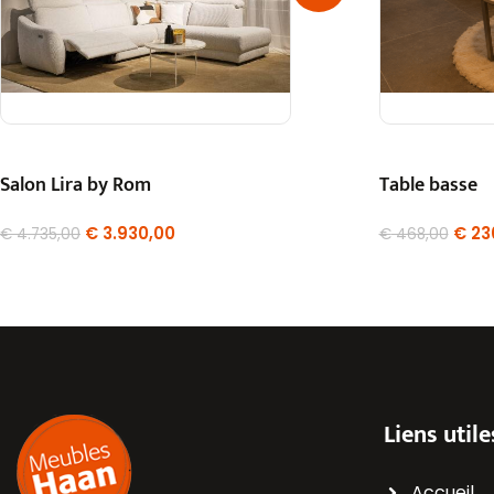
Salon Lira by Rom
Table basse
€
3.930,00
€
23
€
4.735,00
€
468,00
Liens utile
Accueil