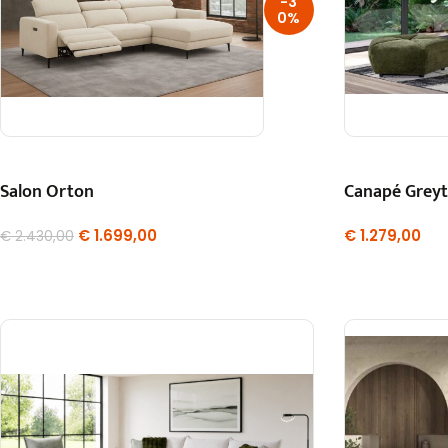
-3
0%
Salon Orton
Canapé Grey
€
1.699,00
€
1.279,00
€
2.430,00