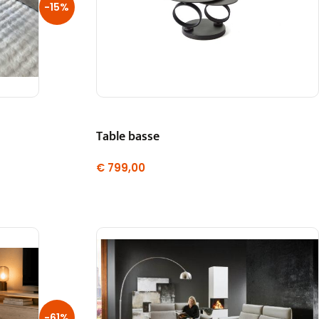
-15%
Table basse
€
799,00
-61%