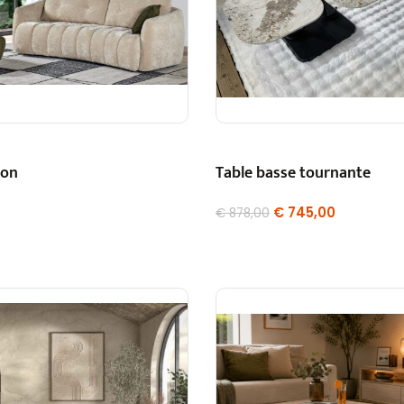
ton
Table basse tournante
€
745,00
€
878,00