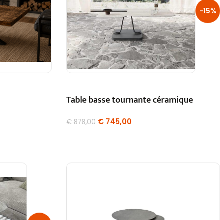
-15%
Table basse tournante céramique
€
745,00
€
878,00