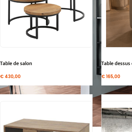
Table de salon
Table dessus
€
430,00
€
165,00