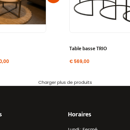
Table basse TRIO
0,00
€
569,00
Charger plus de produits
s
Horaires
Lundi : Fermé