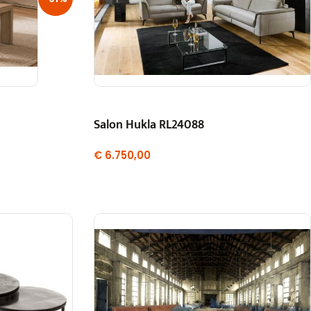
Salon Hukla RL24088
€
6.750,00