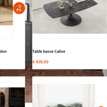
-2
6%
ulon
Table basse Calise
€
635,00