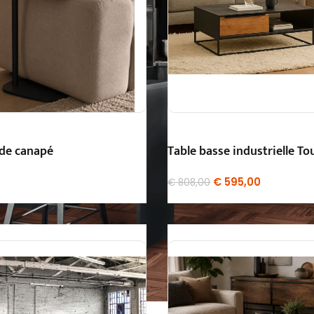
 de canapé
Table basse industrielle To
€
595,00
€
808,00