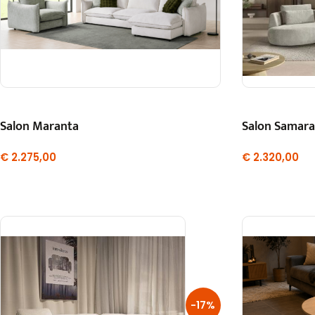
Salon Maranta
Salon Samara
€
2.275,00
€
2.320,00
-17%