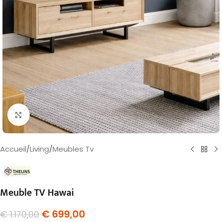
Agrandir
Accueil
/
Living
/
Meubles Tv
Meuble TV Hawai
€
699,00
€
1.170,00