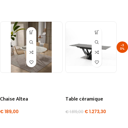
-3
0%
Chaise Altea
Table céramique
€
189,00
€
1.273,30
€
1.819,00