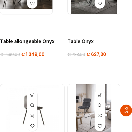
Table allongeable Onyx
Table Onyx
€
1.349,00
€
627,30
€
1.590,00
€
738,00
-3
5%