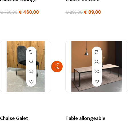
€
460,00
€
89,00
€
768,00
€
299,00
-7
5%
Chaise Galet
Table allongeable