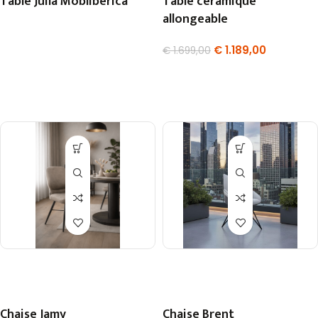
Table Juila Mobliberica
Table céramique
allongeable
€
1.189,00
€
1.699,00
Chaise Jamy
Chaise Brent