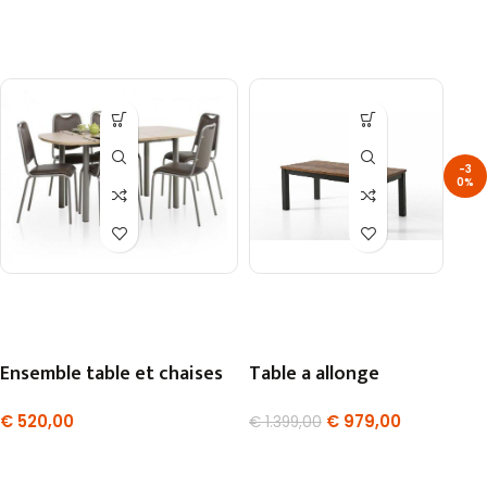
-3
0%
Ensemble table et chaises
Table a allonge
€
520,00
€
979,00
€
1.399,00