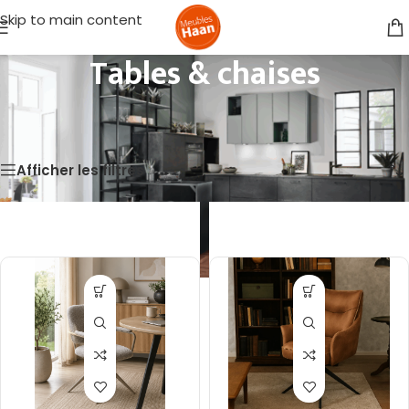
Skip to main content
Tables & chaises
Accueil
/
Living
/
Tables & chaises
Affichage de 41–58 sur 58 résultats
Afficher les filtres