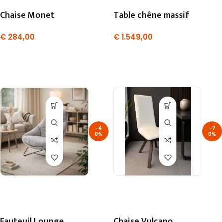
Chaise Monet
Table chêne massif
€
284,00
€
1.549,00
-4
-7
0%
0%
Fauteuil Lounge
Chaise Vulcano