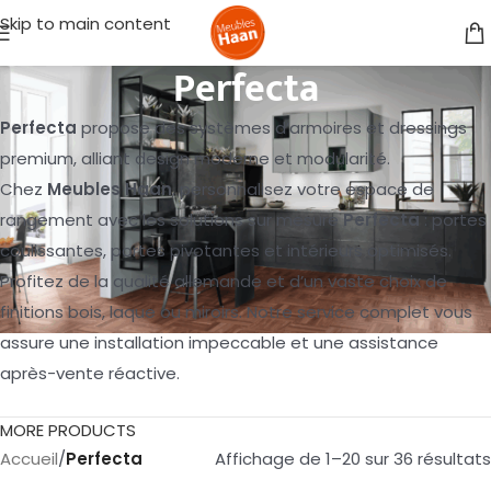
Skip to main content
Perfecta
Perfecta
propose des systèmes d’armoires et dressings
premium, alliant design moderne et modularité.
Chez
Meubles Haan
, personnalisez votre espace de
rangement avec les solutions sur mesure
Perfecta
: portes
coulissantes, portes pivotantes et intérieurs optimisés.
Profitez de la qualité allemande et d’un vaste choix de
finitions bois, laque ou miroirs. Notre service complet vous
assure une installation impeccable et une assistance
après-vente réactive.
MORE PRODUCTS
Accueil
/
Perfecta
Affichage de 1–20 sur 36 résultats