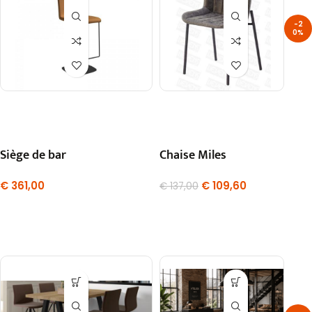
-2
0%
Siège de bar
Chaise Miles
€
361,00
€
109,60
€
137,00