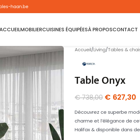
les-haan.be
ACCUEIL
MOBILIER
CUISINES ÉQUIPÉES
À PROPOS
CONTACT
Accueil
/
Living
/
Tables & chai
Table Onyx
€
627,30
€
738,00
Découvrez ce superbe modèl
charme et l’élégance de cet
Halifax & disponible dans de