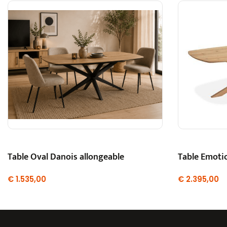
Table Oval Danois allongeable
Table Emoti
€
1.535,00
€
2.395,00