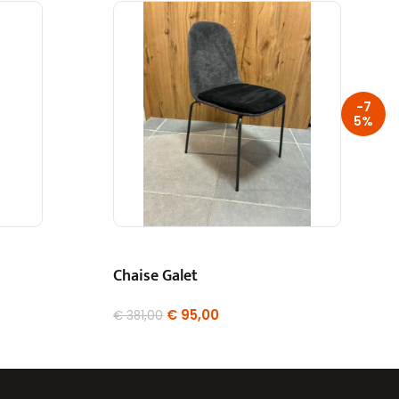
-7
5%
Chaise Galet
€
95,00
€
381,00